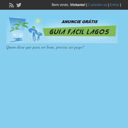
Bem vindo,
Visitante!
[
Cadastre-se
|
Entrar
]
Quem disse que para ser bom, precisa ser pago?