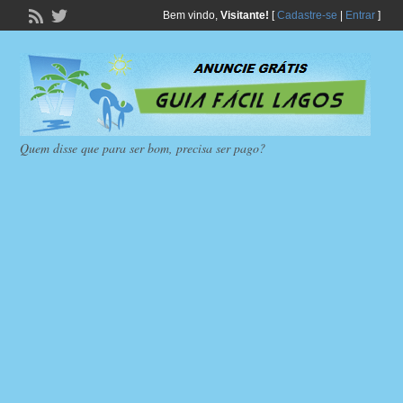
Bem vindo,
Visitante!
[
Cadastre-se
|
Entrar
]
Quem disse que para ser bom, precisa ser pago?