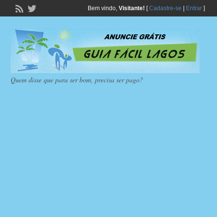
Bem vindo,
Visitante!
[
Cadastre-se
|
Entrar
]
Quem disse que para ser bom, precisa ser pago?