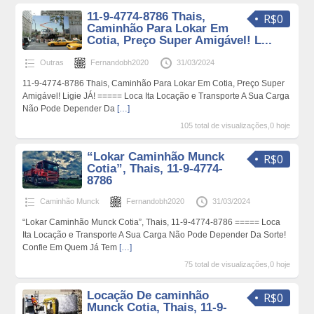
11-9-4774-8786 Thais,
R$0
Caminhão Para Lokar Em
Cotia, Preço Super Amigável! L...
Outras
Fernandobh2020
31/03/2024
11-9-4774-8786 Thais, Caminhão Para Lokar Em Cotia, Preço Super
Amigável! Ligie JÁ! ===== Loca Ita Locação e Transporte A Sua Carga
Não Pode Depender Da
[…]
105 total de visualizações,0 hoje
“Lokar Caminhão Munck
R$0
Cotia”, Thais, 11-9-4774-
8786
Caminhão Munck
Fernandobh2020
31/03/2024
“Lokar Caminhão Munck Cotia”, Thais, 11-9-4774-8786 ===== Loca
Ita Locação e Transporte A Sua Carga Não Pode Depender Da Sorte!
Confie Em Quem Já Tem
[…]
75 total de visualizações,0 hoje
Locação De caminhão
R$0
Munck Cotia, Thais, 11-9-