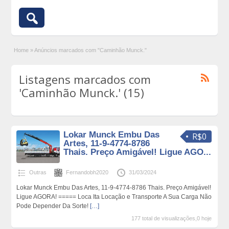
Home
»
Anúncios marcados com "Caminhão Munck."
Listagens marcados com
'Caminhão Munck.' (15)
Lokar Munck Embu Das
R$0
Artes, 11-9-4774-8786
Thais. Preço Amigável! Ligue AGO...
Outras
Fernandobh2020
31/03/2024
Lokar Munck Embu Das Artes, 11-9-4774-8786 Thais. Preço Amigável!
Ligue AGORA! ===== Loca Ita Locação e Transporte A Sua Carga Não
Pode Depender Da Sorte!
[…]
177 total de visualizações,0 hoje