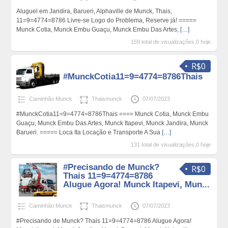
Aluguel em Jandira, Barueri, Alphaville de Munck, Thais,
11=9=4774=8786 Livre-se Logo do Problema, Reserve já! =====
Munck Cotia, Munck Embu Guaçu, Munck Embu Das Artes,
[…]
159 total de visualizações,0 hoje
R$0
#MunckCotia11=9=4774=8786Thais
Caminhão Munck
Thaismunck
07/07/2023
#MunckCotia11=9=4774=8786Thais ==== Munck Cotia, Munck Embu
Guaçu, Munck Embu Das Artes, Munck Itapevi, Munck Jandira, Munck
Barueri. ===== Loca Ita Locação e Transporte A Sua
[…]
131 total de visualizações,0 hoje
#Precisando de Munck?
R$0
Thais 11=9=4774=8786
Alugue Agora! Munck Itapevi, Mun...
Caminhão Munck
Thaismunck
07/07/2023
#Precisando de Munck? Thais 11=9=4774=8786 Alugue Agora!