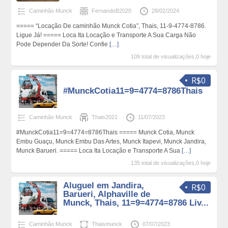
Caminhão Munck
FernandoB2020
28/02/2024
===== “Locação De caminhão Munck Cotia”, Thais, 11-9-4774-8786.
Ligue Já! ===== Loca Ita Locação e Transporte A Sua Carga Não
Pode Depender Da Sorte! Confie
[…]
109 total de visualizações,0 hoje
R$0
#MunckCotia11=9=4774=8786Thais
Caminhão Munck
Thais2021
11/07/2023
#MunckCotia11=9=4774=8786Thais ===== Munck Cotia, Munck
Embu Guaçu, Munck Embu Das Artes, Munck Itapevi, Munck Jandira,
Munck Barueri. ===== Loca Ita Locação e Transporte A Sua
[…]
135 total de visualizações,0 hoje
Aluguel em Jandira,
R$0
Barueri, Alphaville de
Munck, Thais, 11=9=4774=8786 Liv...
Caminhão Munck
Thaismunck
07/07/2023