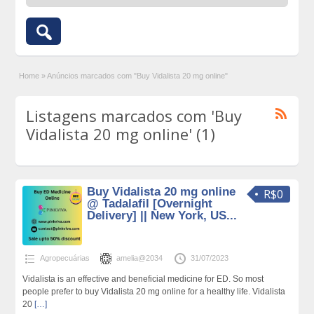
Home
»
Anúncios marcados com "Buy Vidalista 20 mg online"
Listagens marcados com 'Buy
Vidalista 20 mg online' (1)
Buy Vidalista 20 mg online
R$0
@ Tadalafil [Overnight
Delivery] || New York, US...
Agropecuárias
amelia@2034
31/07/2023
Vidalista is an effective and beneficial medicine for ED. So most
people prefer to buy Vidalista 20 mg online for a healthy life. Vidalista
20
[…]