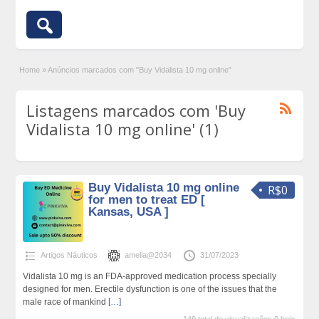
Home
»
Anúncios marcados com "Buy Vidalista 10 mg online"
Listagens marcados com 'Buy
Vidalista 10 mg online' (1)
Buy Vidalista 10 mg online
R$0
for men to treat ED [
Kansas, USA ]
Artigos Náuticos
amelia@2034
31/07/2023
Vidalista 10 mg is an FDA-approved medication process specially
designed for men. Erectile dysfunction is one of the issues that the
male race of mankind
[…]