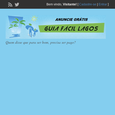
Bem vindo,
Visitante!
[
Cadastre-se
|
Entrar
]
Quem disse que para ser bom, precisa ser pago?