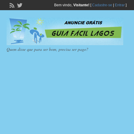
Bem vindo,
Visitante!
[
Cadastre-se
|
Entrar
]
Quem disse que para ser bom, precisa ser pago?