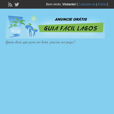
Bem vindo,
Visitante!
[
Cadastre-se
|
Entrar
]
Quem disse que para ser bom, precisa ser pago?