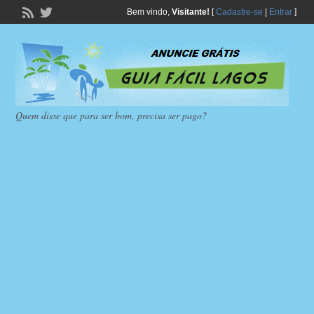
Bem vindo,
Visitante!
[
Cadastre-se
|
Entrar
]
Quem disse que para ser bom, precisa ser pago?