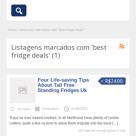
Home
»
Anúncios marcados com "best fridge deals"
Listagens marcados com 'best
fridge deals' (1)
Four Life-saving Tips
R$24.00
About Tall Free
Standing Fridges Uk
Açougue
SheliaSherr
01/08/2021
If you’ve ever baked cookies, in all likelihood have plenty of cookie
cutters, quite a few us tend to allow them migrate into the back
[…]
203 total de visualizações,0 hoje