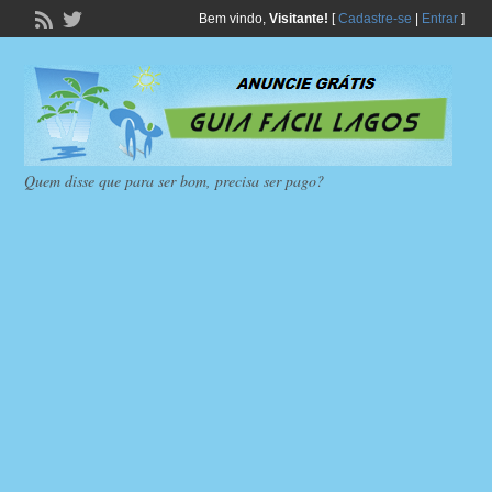
Bem vindo,
Visitante!
[
Cadastre-se
|
Entrar
]
Quem disse que para ser bom, precisa ser pago?