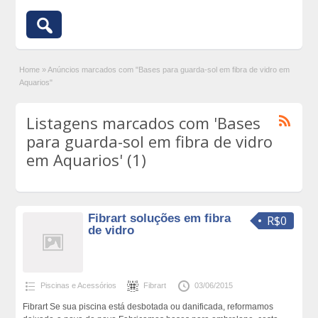
Home
»
Anúncios marcados com "Bases para guarda-sol em fibra de vidro em
Aquarios"
Listagens marcados com 'Bases
para guarda-sol em fibra de vidro
em Aquarios' (1)
Fibrart soluções em fibra
R$0
de vidro
Piscinas e Acessórios
Fibrart
03/06/2015
Fibrart Se sua piscina está desbotada ou danificada, reformamos