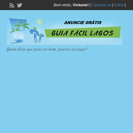
Bem vindo,
Visitante!
[
Cadastre-se
|
Entrar
]
Quem disse que para ser bom, precisa ser pago?