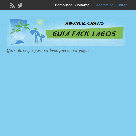
Bem vindo,
Visitante!
[
Cadastre-se
|
Entrar
]
Quem disse que para ser bom, precisa ser pago?