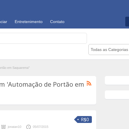
ciar
Entretenimento
Contato
Todas as Categorias
ortão em Saquarema"
om 'Automação de Portão em
R$0
jonatan10
05/07/2015