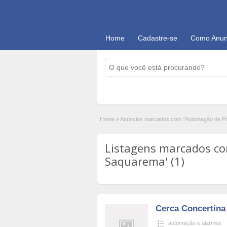
Home
Cadastre-se
Como Anun
Home
»
Anúncios marcados com "Automação de P
Listagens marcados c
Saquarema' (1)
Cerca Concertina
automação e alarmes