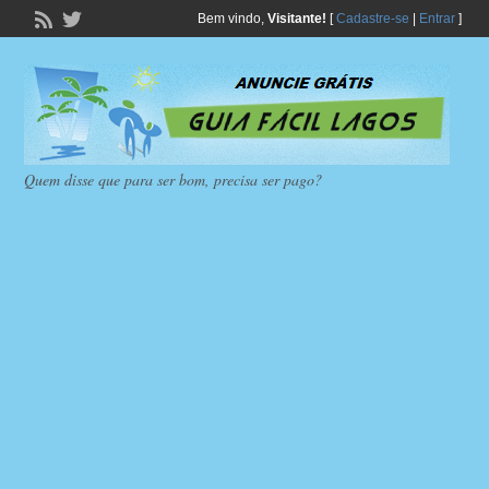
Bem vindo,
Visitante!
[
Cadastre-se
|
Entrar
]
Quem disse que para ser bom, precisa ser pago?