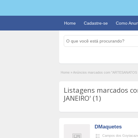
Home
Cadastre-se
Como Anun
Home
»
Anúncios marcados com "ARTESANATOS
Listagens marcados c
JANEIRO' (1)
DMaquetes
Campos dos Goytacaz