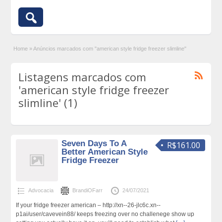
Home
»
Anúncios marcados com "american style fridge freezer slimline"
Listagens marcados com
'american style fridge freezer
slimline' (1)
Seven Days To A
R$161.00
Better American Style
Fridge Freezer
Advocacia
BrandiOFarr
24/07/2021
If your fridge freezer american – http://xn--26-jlc6c.xn--
p1ai/user/cavevein88/ keeps freezing over no challenege show up