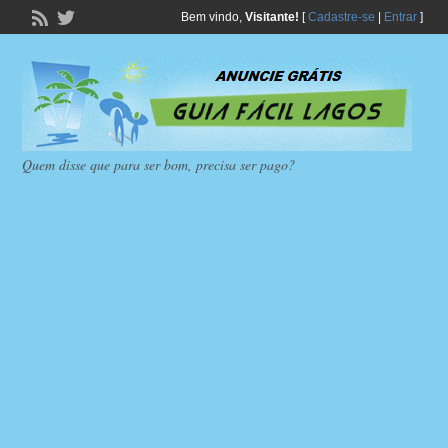
Bem vindo,
Visitante!
[
Cadastre-se
|
Entrar
]
Quem disse que para ser bom, precisa ser pago?