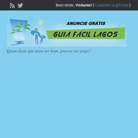
Bem vindo,
Visitante!
[
Cadastre-se
|
Entrar
]
Quem disse que para ser bom, precisa ser pago?