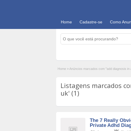
Home
Cadastre-se
Como Anun
Home
»
Anúncios marcados com "add diagnosis in a
Listagens marcados com
uk' (1)
The 7 Really Obv
Private Adhd Diag