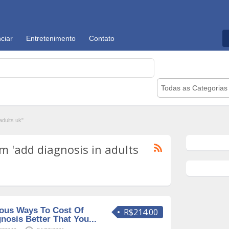
ciar
Entretenimento
Contato
Todas as Categorias
dults uk"
 'add diagnosis in adults
ious Ways To Cost Of
R$214.00
nosis Better That You...