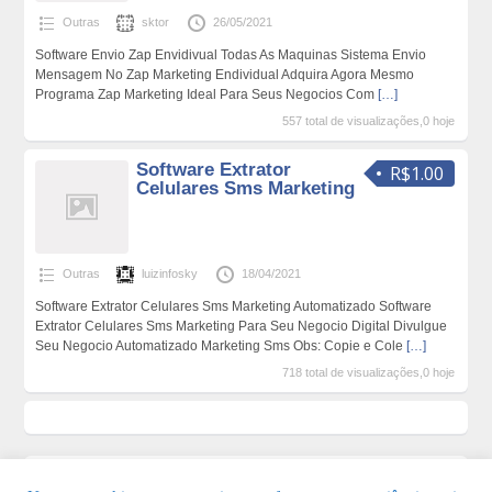
Outras
sktor
26/05/2021
Software Envio Zap Envidivual Todas As Maquinas Sistema Envio
Mensagem No Zap Marketing Endividual Adquira Agora Mesmo
Programa Zap Marketing Ideal Para Seus Negocios Com
[…]
557 total de visualizações,0 hoje
Software Extrator
R$1.00
Celulares Sms Marketing
Outras
luizinfosky
18/04/2021
Software Extrator Celulares Sms Marketing Automatizado Software
Extrator Celulares Sms Marketing Para Seu Negocio Digital Divulgue
Seu Negocio Automatizado Marketing Sms Obs: Copie e Cole
[…]
718 total de visualizações,0 hoje