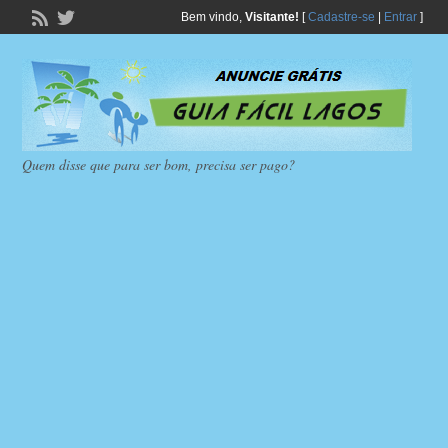
Bem vindo,
Visitante!
[
Cadastre-se
|
Entrar
]
Quem disse que para ser bom, precisa ser pago?