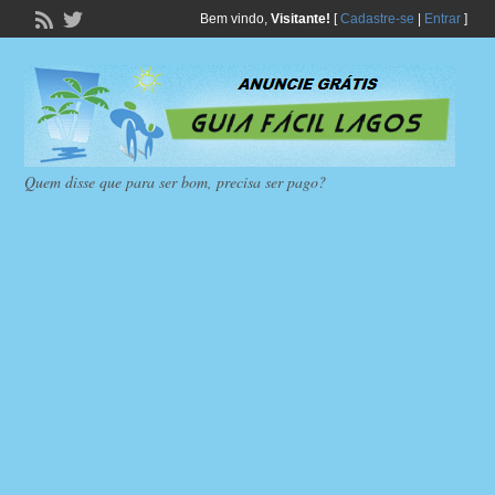
Bem vindo,
Visitante!
[
Cadastre-se
|
Entrar
]
Quem disse que para ser bom, precisa ser pago?