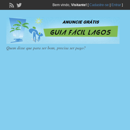
Bem vindo,
Visitante!
[
Cadastre-se
|
Entrar
]
Quem disse que para ser bom, precisa ser pago?