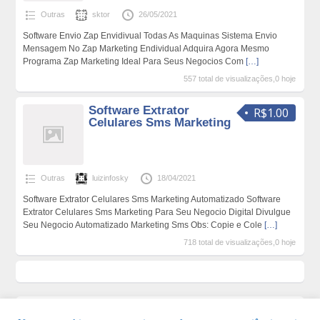
Outras
sktor
26/05/2021
Software Envio Zap Envidivual Todas As Maquinas Sistema Envio
Mensagem No Zap Marketing Endividual Adquira Agora Mesmo
Programa Zap Marketing Ideal Para Seus Negocios Com
[…]
557 total de visualizações,0 hoje
Software Extrator
R$1.00
Celulares Sms Marketing
Outras
luizinfosky
18/04/2021
Software Extrator Celulares Sms Marketing Automatizado Software
Extrator Celulares Sms Marketing Para Seu Negocio Digital Divulgue
Seu Negocio Automatizado Marketing Sms Obs: Copie e Cole
[…]
718 total de visualizações,0 hoje