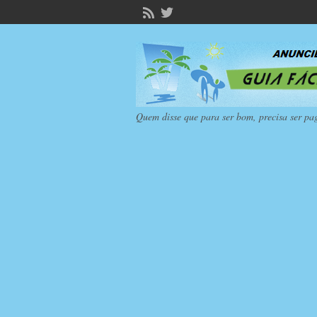
Quem disse que para ser bom, precisa ser pa