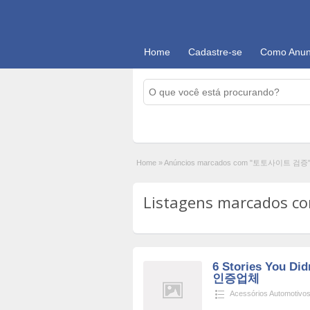
Home
Cadastre-se
Como Anun
Home
»
Anúncios marcados com "토토사이트 검증
Listagens marcados 
6 Stories You D
인증업체
Acessórios Automotivo