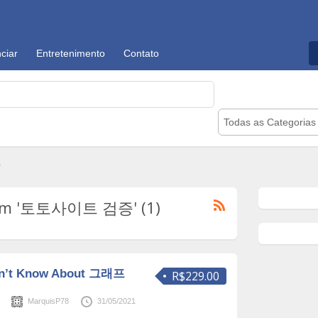
ciar
Entretenimento
Contato
Todas as Categorias
"
com '토토사이트 검증' (1)
idn’t Know About 그래프
R$229.00
s
MarquisP78
31/05/2021