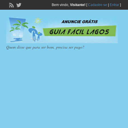
Bem vindo,
Visitante!
[
Cadastre-se
|
Entrar
]
Quem disse que para ser bom, precisa ser pago?