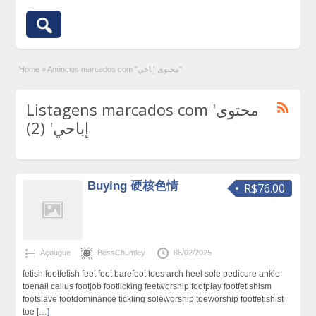
Home
»
Anúncios marcados com "محتوى إباحي"
Listagens marcados com 'محتوى
إباحي' (2)
Buying 硬核色情
R$76.00
Açougue
BessChumley
08/02/2025
fetish footfetish feet foot barefoot toes arch heel sole pedicure ankle
toenail callus footjob footlicking feetworship footplay footfetishism
footslave footdominance tickling soleworship toeworship footfetishist
toe
[…]