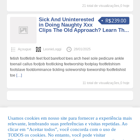
21 total de visualizações,0 hoje
Sick And Uninterested
R$239.00
in Doing Naughty Xxx
Clips The Old Approach? Learn Th...
Açougue
LeonieLoggi
28/01/2025
fetish footfetish feet foot barefoot toes arch heel sole pedicure ankle
toenail callus footjob footlicking feetworship footplay footfetishism
footslave footdominance tickling soleworship toeworship footfetishist
toe
[…]
11 total de visualizações,0 hoje
Usamos cookies em nosso site para fornecer a experiência mais
relevante, lembrando suas preferências e visitas repetidas. Ao
clicar em “Aceitar todos”, você concorda com o uso de
TODOS os cookies. No entanto, você pode visitar