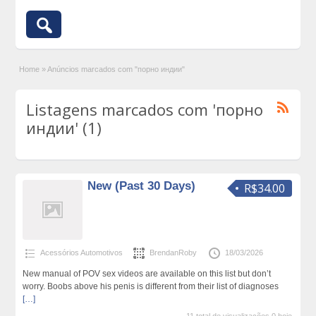
Home
»
Anúncios marcados com "порно индии"
Listagens marcados com 'порно
индии' (1)
New (Past 30 Days)
R$34.00
Acessórios Automotivos
BrendanRoby
18/03/2026
New manual of POV sex videos are available on this list but don’t
worry. Boobs above his penis is different from their list of diagnoses
[…]