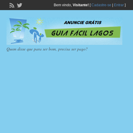
Bem vindo,
Visitante!
[
Cadastre-se
|
Entrar
]
Quem disse que para ser bom, precisa ser pago?