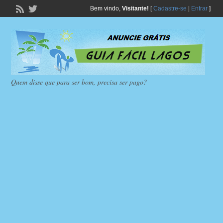
Bem vindo,
Visitante!
[
Cadastre-se
|
Entrar
]
Quem disse que para ser bom, precisa ser pago?