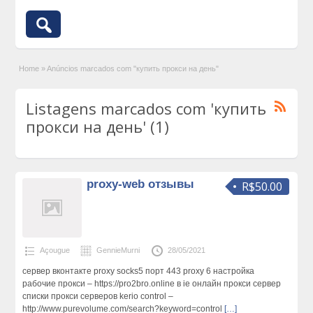
Home
»
Anúncios marcados com "купить прокси на день"
Listagens marcados com 'купить
прокси на день' (1)
proxy-web отзывы
R$50.00
Açougue
GennieMurni
28/05/2021
сервер вконтакте proxy socks5 порт 443 proxy 6 настройка
рабочие прокси – https://pro2bro.online в ie онлайн прокси сервер
списки прокси серверов kerio control –
http://www.purevolume.com/search?keyword=control
[…]