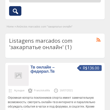
Home
»
Anúncios marcados com "закарпатье онлайн"
Listagens marcados com
'закарпатье онлайн' (1)
Тв онлайн –
R$136.00
федерал.Тв
Açougue
FranziskaWa
16/07/2021
Огромная когорта поклонников спорта имеет замечательную
возможность: смотреть онлайн-тв в интернете и параллельно
обсуждать события в чатах и под форумах, в соцсетях. Кроме