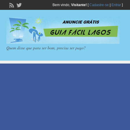
Bem vindo,
Visitante!
[
Cadastre-se
|
Entrar
]
Quem disse que para ser bom, precisa ser pago?