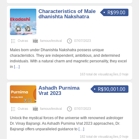
Characteristics of Male
R$99.00
dhanishta Nakshatra
Outras
famousfestival
07/07/2023
Males born under Dhanishta Nakshatra possess unique
characteristics. They are independent, ambitious, and determined
individuals. With a natural charm and magnetic personality, they excel
in
[…]
163 total de visualizações,0 hoje
Ashadh Purnima
R$90,001.00
Vrat 2023
Outras
famousfestival
07/07/2023
Unlock the mystical forces of the universe with renowned astrologer
Dr. Vinay Bajrangi. As Ashadh Purnima Vrat 2023 approaches, Dr.
Bajrangi offers unparalleled guidance to
[…]
182 total de visualizações,0 hoje