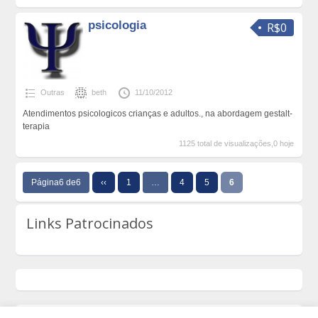
psicologia
R$0
Outras
beth
11/10/2012
Atendimentos psicologicos crianças e adultos., na abordagem gestalt-
terapia
1125 total de visualizações,0 hoje
Página6 de6
‹‹
1
…
4
5
6
Links Patrocinados