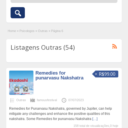
Home
»
Psicologos
»
Outras
»
Página 6
Listagens Outras (54)
Remedies for
R$99.00
punarvasu Nakshatra
Outras
famousfestival
07/07/2023
Remedies for Punarvasu Nakshatra, governed by Jupiter, can help
mitigate any challenges and enhance the positive qualities of this
nakshatra. Some Remedies for punarvasu Nakshatra
[…]
158 total de visualizações,0 hoje